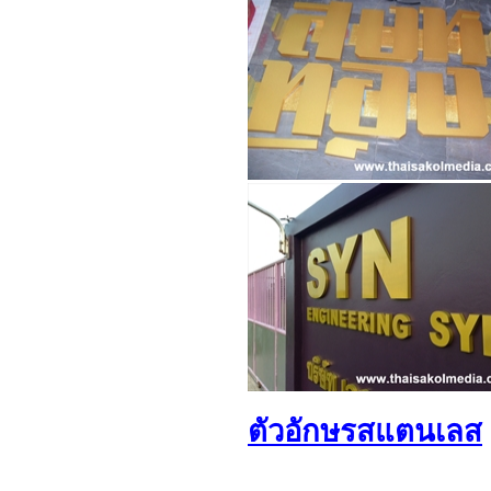
ตัวอักษรสแตนเลส