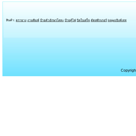
สินค้า:
ตรายาง
งานพิมพ์
ป้ายตัวอักษรโลหะ
ป้ายตู้ไฟ
บิลใบเสร็จ
ตัดสติกเกอร์
Inkjet/อิงค์เจท
Copyrigh