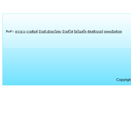
สินค้า:
ตรายาง
งานพิมพ์
ป้ายตัวอักษรโลหะ
ป้ายตู้ไฟ
บิลใบเสร็จ
ตัดสติกเกอร์
Inkjet/อิงค์เจท
Copyrigh