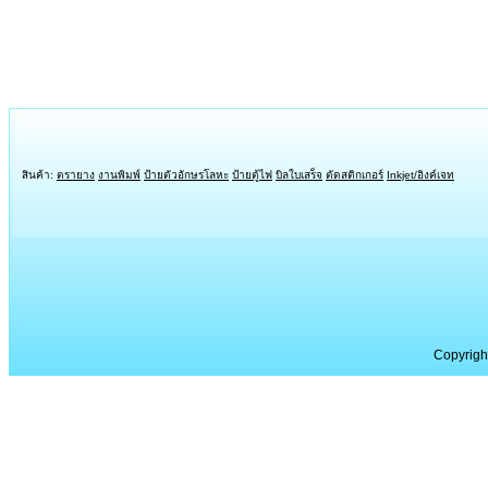
สินค้า:
ตรายาง
งานพิมพ์
ป้ายตัวอักษรโลหะ
ป้ายตู้ไฟ
บิลใบเสร็จ
ตัดสติกเกอร์
Inkjet/อิงค์เจท
Copyrigh